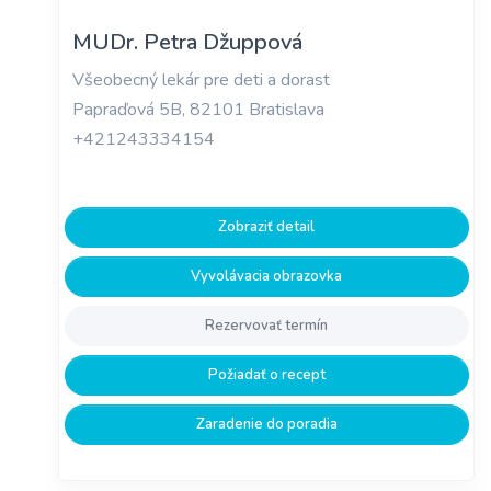
MUDr. Petra Džuppová
Všeobecný lekár pre deti a dorast
Papraďová 5B, 82101 Bratislava
+421243334154
Zobraziť detail
Vyvolávacia obrazovka
Rezervovať termín
Požiadať o recept
Zaradenie do poradia