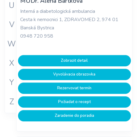
MUDr. Alena Bartková
U
Interná a diabetologická ambulancia
Cesta k nemocnici 1, ZDRAVOMED 2, 974 01
V
Banská Bystrica
0948 720 958
W
Zobraziť detail
X
Vyvolávacia obrazovka
Y
Rezervovať termín
Z
Požiadať o recept
Zaradenie do poradia