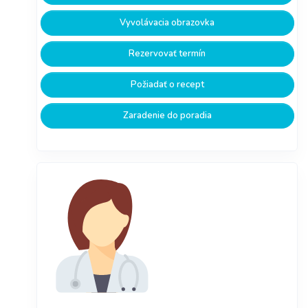
Vyvolávacia obrazovka
Rezervovať termín
Požiadať o recept
Zaradenie do poradia