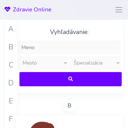
Zdravie Online
A
Vyhľadávanie:
B
C
D
E
B
F