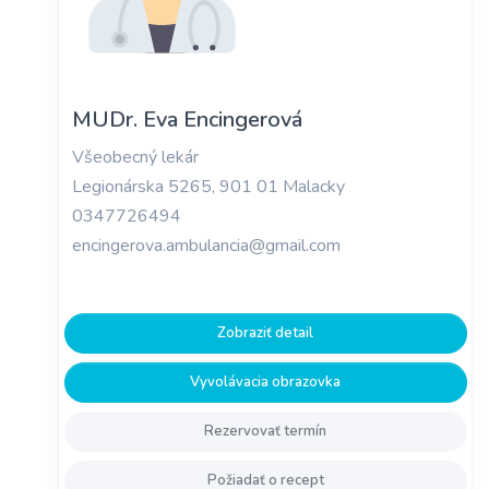
MUDr. Eva Encingerová
Všeobecný lekár
Legionárska 5265, 901 01 Malacky
0347726494
encingerova.ambulancia@gmail.com
Zobraziť detail
Vyvolávacia obrazovka
Rezervovať termín
Požiadať o recept