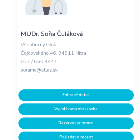
MUDr. Soňa Čuláková
Všeobecný lekár
Čajkovského 46, 94911 Nitra
037 / 650 4441
sorama@atlas.sk
Zobraziť detail
Vyvolávacia obrazovka
Rezervovať termín
Požiadať o recept