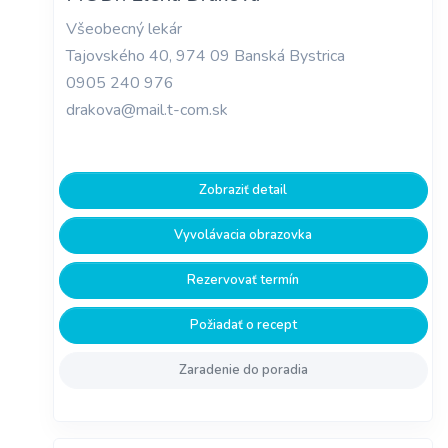
Všeobecný lekár
Tajovského 40, 974 09 Banská Bystrica
0905 240 976
drakova@mail.t-com.sk
Zobraziť detail
Vyvolávacia obrazovka
Rezervovať termín
Požiadať o recept
Zaradenie do poradia