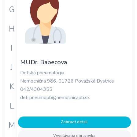
G
H
I
MUDr. Babecova
J
Detská pneumológia
Nemocničná 986, 01726 Považská Bystrica
K
042/4304355
deti.pneumopb@nemocnicapb.sk
L
Zobraziť detail
M
Vyvolávacia obrazovka