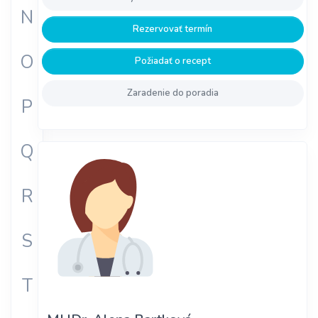
N
Rezervovať termín
O
Požiadať o recept
Zaradenie do poradia
P
Q
R
S
T