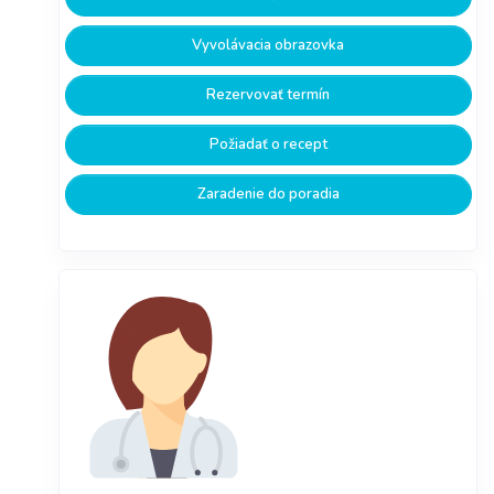
Vyvolávacia obrazovka
Rezervovať termín
Požiadať o recept
Zaradenie do poradia