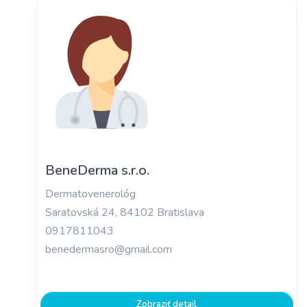
BeneDerma s.r.o.
Dermatovenerológ
Saratovská 24, 84102 Bratislava
0917811043
benedermasro@gmail.com
Zobraziť detail