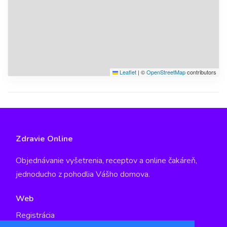
Leaflet
|
©
OpenStreetMap
contributors
Zdravie Online
Objednávanie vyšetrenia, receptov a online čakáreň,
jednoducho z pohodlia Vášho domova.
Web
Registrácia