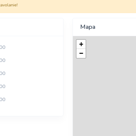
zavolanie!
Mapa
+
:00
−
:00
:00
:00
:00