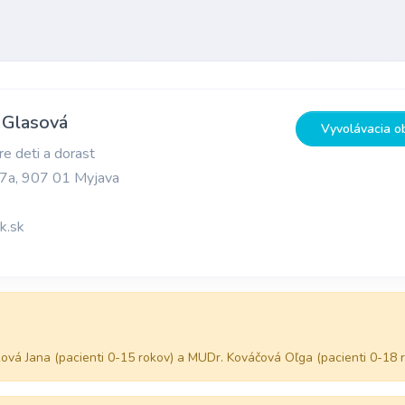
 Glasová
Vyvolávacia o
e deti a dorast
17a, 907 01 Myjava
k.sk
ová Jana (pacienti 0-15 rokov) a MUDr. Kováčová Oľga (pacienti 0-18 ro