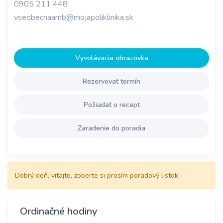
0905 211 448
vseobecnaamb@mojapoliklinika.sk
Vyvolávacia obrazovka
Rezervovať termín
Požiadať o recept
Zaradenie do poradia
Dobrý deň, vitajte, zoberte si prosím poradový listok.
Ordinačné hodiny