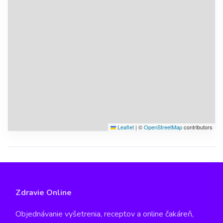
Leaflet
|
©
OpenStreetMap
contributors
Zdravie Online
Objednávanie vyšetrenia, receptov a online čakáreň,