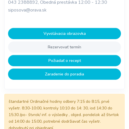
043 2388892, Obedná prestávka 12:00 - 12:30
siposova@orava.sk
Vyvolávacia obrazovka
Rezervovať termín
Požiadať o recept
Zaradenie do poradia
štandartné Ordinačné hodiny odbery 7:15 do 8:15, prvé
vyšetr. 8:30-10:00, kontroly 10:10 do 14: 30, iod 14:30 do
15:30 /po- štvrok/ inf. o výsledky , objed. pondelok až štvrtok
od 14:00 do 15:00, potrebné dodržiavať čas vyšetr.
dohodnutý pri objednaní,