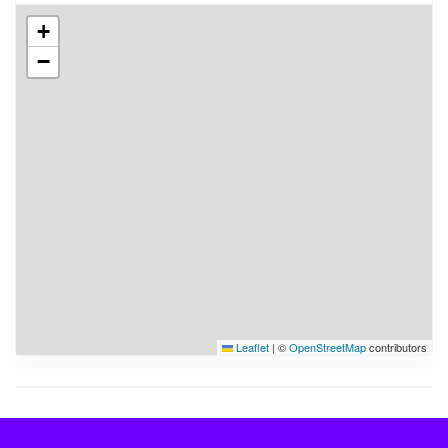
+
−
Leaflet
|
©
OpenStreetMap
contributors