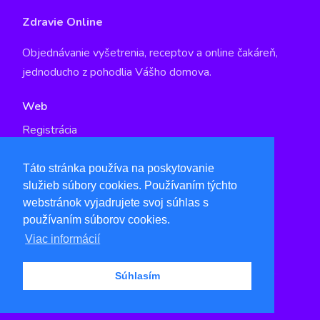
Zdravie Online
Objednávanie vyšetrenia, receptov a online čakáreň,
jednoducho z pohodlia Vášho domova.
Web
Registrácia
GDPR
Táto stránka používa na poskytovanie
služieb súbory cookies. Používaním týchto
Kontakt
webstránok vyjadrujete svoj súhlas s
info@qspot.io
používaním súborov cookies.
www.qspot.io
Viac informácií
Súhlasím
© 2021 Zdravie Online by
Qspot s.r.o.