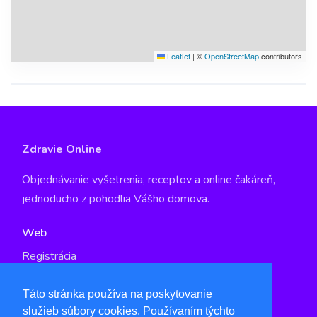
Leaflet
|
©
OpenStreetMap
contributors
Zdravie Online
Objednávanie vyšetrenia, receptov a online čakáreň,
jednoducho z pohodlia Vášho domova.
Web
Registrácia
GDPR
Táto stránka používa na poskytovanie
služieb súbory cookies. Používaním týchto