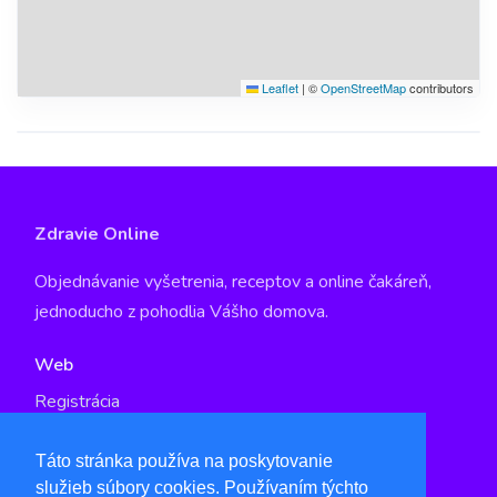
Leaflet
|
©
OpenStreetMap
contributors
Zdravie Online
Objednávanie vyšetrenia, receptov a online čakáreň,
jednoducho z pohodlia Vášho domova.
Web
Registrácia
GDPR
Táto stránka používa na poskytovanie
služieb súbory cookies. Používaním týchto