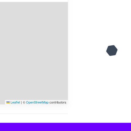
Leaflet
|
©
OpenStreetMap
contributors