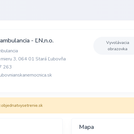
 ambulancia - ĽN,n.o.
Vyvolávacia
obrazovka
mbulancia
 mieru 3, 064 01 Stará Ľubovňa
7 263
ubovnianskanemocnica.sk
objednatvysetrenie.sk
Mapa