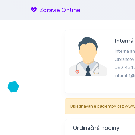
Zdravie Online
Interná
Interná a
Obrancov
052 431
intamb@l
Objednávanie pacientov cez www.
Ordinačné hodiny