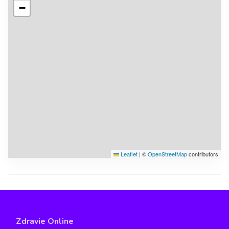
−
Leaflet
|
©
OpenStreetMap
contributors
Zdravie Online