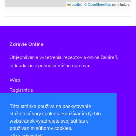
Leaflet
|
©
OpenStreetMap
contributors
Zdravie Online
Objednávanie vyšetrenia, receptov a online čakáreň,
jednoducho z pohodlia Vášho domova.
Web
Registrácia
GDPR
Táto stránka používa na poskytovanie
služieb súbory cookies. Používaním týchto
Kontakt
webstránok vyjadrujete svoj súhlas s
info@qspot.io
používaním súborov cookies.