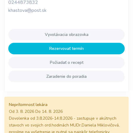
0244873832
khastova@post.sk
Vyvolávacia obrazovka
Rezervovať termín
Požiadať o recept
Zaradenie do poradia
Neprítomnosť lekára
Od 3. 8. 2026 Do 14. 8. 2026
Dovolenka od 3.8.2026-14.8.2026 - zastupuje v akútnych
stavoch vo svojich ord.hodinách MUDr.Daniela Miklovičová,
prosíme na vyšetrenie je nutné sa najskôr telefonicky