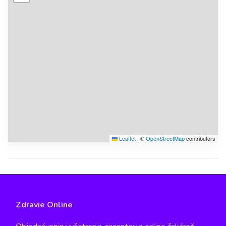
Leaflet
|
©
OpenStreetMap
contributors
Zdravie Online