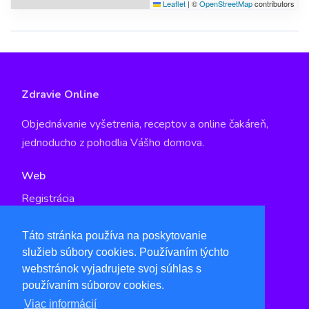
Leaflet
|
©
OpenStreetMap
contributors
Zdravie Online
Objednávanie vyšetrenia, receptov a online čakáreň,
jednoducho z pohodlia Vášho domova.
Web
Registrácia
GDPR
Táto stránka používa na poskytovanie
služieb súbory cookies. Používaním týchto
Kontakt
webstránok vyjadrujete svoj súhlas s
info@qspot.io
používaním súborov cookies.
www.qspot.io
Viac informácií