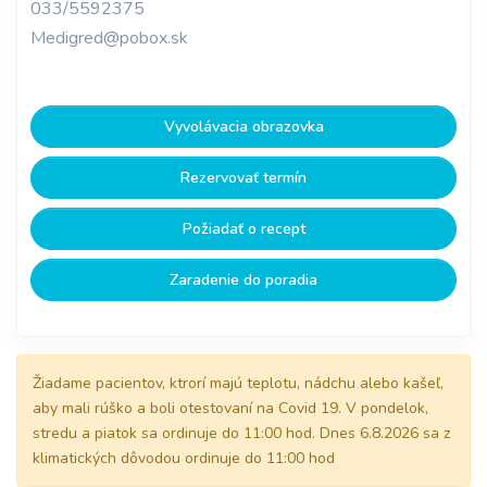
033/5592375
Medigred@pobox.sk
Vyvolávacia obrazovka
Rezervovať termín
Požiadať o recept
Zaradenie do poradia
Žiadame pacientov, ktrorí majú teplotu, nádchu alebo kašeľ,
aby mali rúško a boli otestovaní na Covid 19. V pondelok,
stredu a piatok sa ordinuje do 11:00 hod. Dnes 6.8.2026 sa z
klimatických dôvodou ordinuje do 11:00 hod