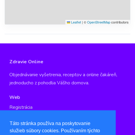
Leaflet
|
©
OpenStreetMap
contributors
Zdravie Online
Objednávanie vyšetrenia, receptov a online čakáreň,
jednoducho z pohodlia Vášho domova.
Web
Registrácia
GDPR
Táto stránka používa na poskytovanie
služieb súbory cookies. Používaním týchto
Kontakt