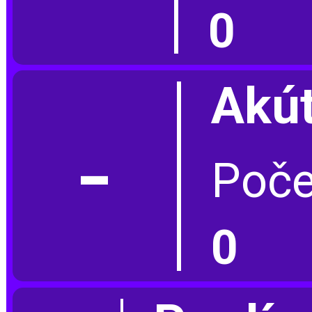
0
Akút
-
Poče
0