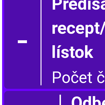
Predís
-
recep
lístok
Počet č
Odbe