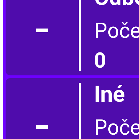
-
Poče
0
Iné
-
Poče