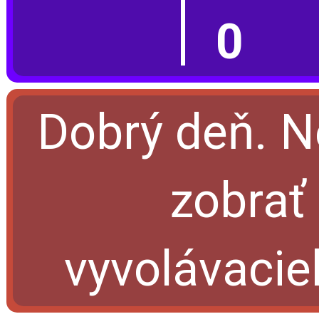
0
Dobrý deň. N
zobrať 
vyvolávacie