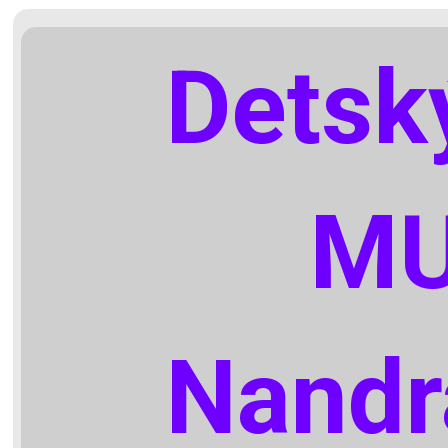
Detsk
MU
Nandr