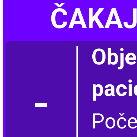
ČAKAJÚ
Obj
-
paci
Poče