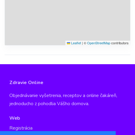
Leaflet
|
©
OpenStreetMap
contributors
Zdravie Online
Objednávanie vyšetrenia, receptov a online čakáreň,
jednoducho z pohodlia Vášho domova.
Web
Registrácia