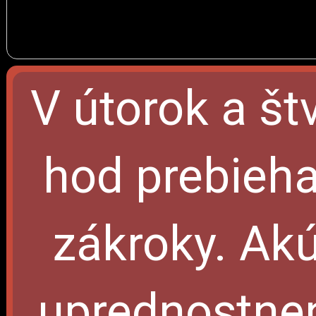
V útorok a št
hod prebieha
zákroky. Akú
uprednostnen