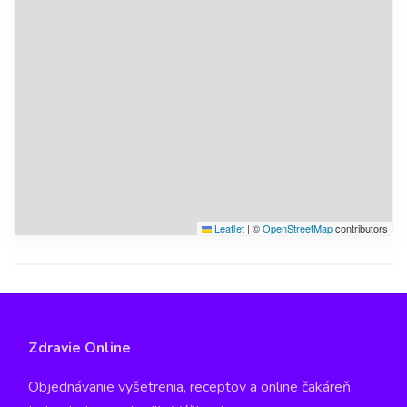
Leaflet
|
©
OpenStreetMap
contributors
Zdravie Online
Objednávanie vyšetrenia, receptov a online čakáreň,