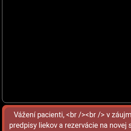
Vážení pacienti, <br /><br /> v záuj
predpisy liekov a rezervácie na novej