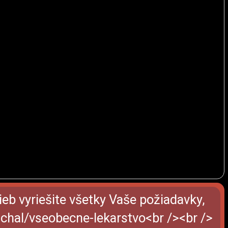
ieb vyriešite všetky Vaše požiadavky,
michal/vseobecne-lekarstvo<br /><br />