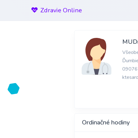
Zdravie Online
MUDr.
Všeobe
Ďumbie
09076
ktesar
Ordinačné hodiny