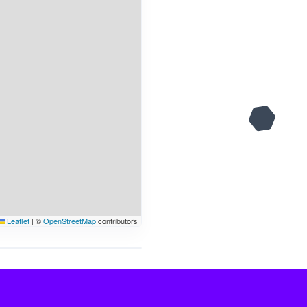
Leaflet
|
©
OpenStreetMap
contributors