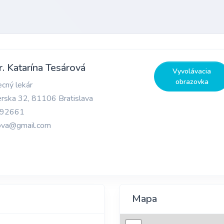
 Katarína Tesárová
Vyvolávacia
obrazovka
cný lekár
rska 32, 81106 Bratislava
92661
ova@gmail.com
Mapa