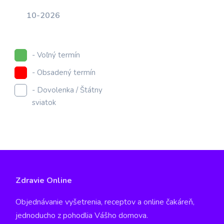
10-2026
- Voľný termín
- Obsadený termín
- Dovolenka / Štátny
sviatok
Zdravie Online
Objednávanie vyšetrenia, receptov a online čakáreň,
jednoducho z pohodlia Vášho domova.