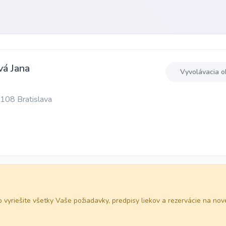
á Jana
Vyvolávacia o
1108 Bratislava
 vyriešite všetky Vaše požiadavky, predpisy liekov a rezervácie na nove