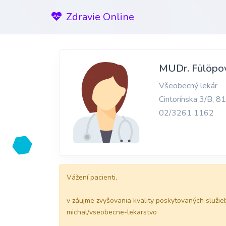
Zdravie Online
MUDr. Fülöpov
Všeobecný lekár
Cintorínska 3/B, 8
02/3261 1162
Vážení pacienti,
v záujme zvyšovania kvality poskytovaných služieb
michal/vseobecne-lekarstvo