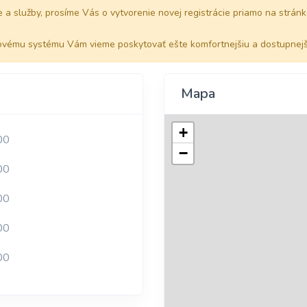
a služby, prosíme Vás o vytvorenie novej registrácie priamo na stránke.
vému systému Vám vieme poskytovať ešte komfortnejšiu a dostupnejšiu
Mapa
+
00
−
00
00
00
00