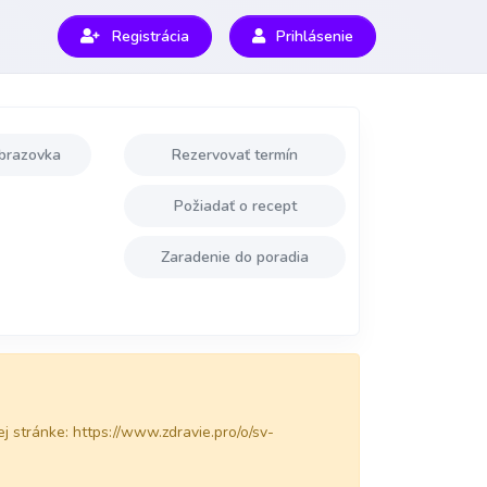
Registrácia
Prihlásenie
brazovka
Rezervovať termín
Požiadať o recept
Zaradenie do poradia
j stránke: https://www.zdravie.pro/o/sv-