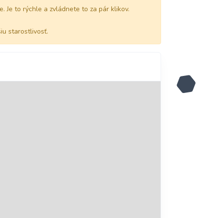
 Je to rýchle a zvládnete to za pár klikov.
 starostlivosť.