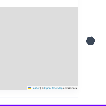
Leaflet
|
©
OpenStreetMap
contributors