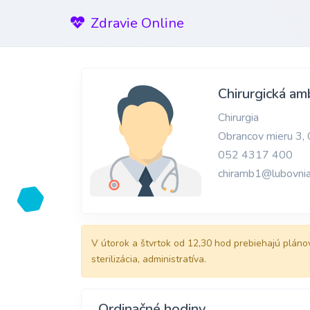
Zdravie Online
Chirurgická amb
Chirurgia
Obrancov mieru 3,
052 4317 400
chiramb1@lubovnia
V útorok a štvrtok od 12,30 hod prebiehajú pláno
sterilizácia, administratíva.
Ordinačné hodiny