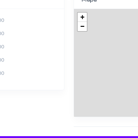
+
00
−
00
00
00
00