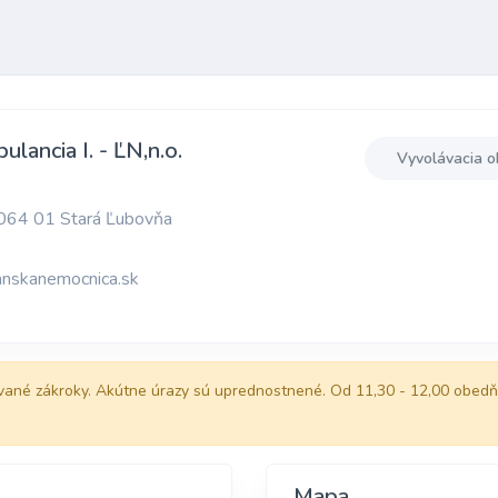
ulancia I. - ĽN,n.o.
Vyvolávacia o
 064 01 Stará Ľubovňa
nskanemocnica.sk
vané zákroky. Akútne úrazy sú uprednostnené. Od 11,30 - 12,00 obedňa
Mapa