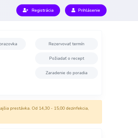
Registrácia
Prihlásenie
brazovka
Rezervovať termín
Požiadať o recept
Zaradenie do poradia
jšia prestávka. Od 14,30 - 15,00 dezinfekcia,