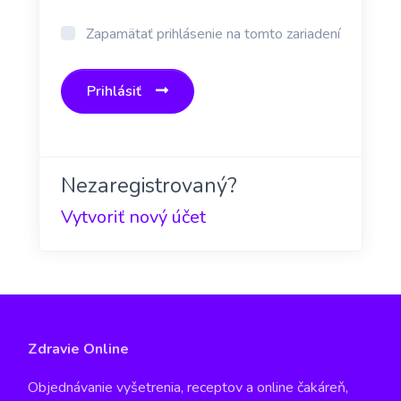
Zapamätať prihlásenie na tomto zariadení
Prihlásiť
Nezaregistrovaný?
Vytvoriť nový účet
Zdravie Online
Objednávanie vyšetrenia, receptov a online čakáreň,