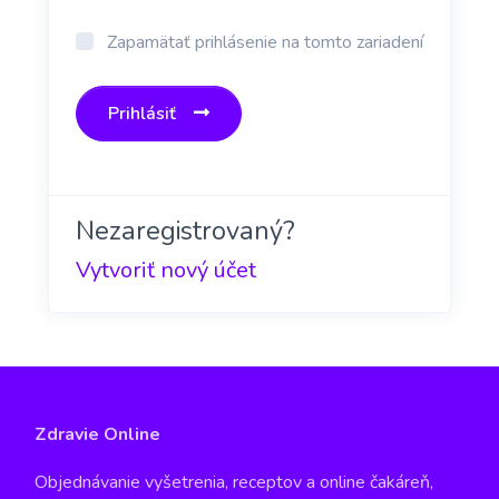
Zapamätať prihlásenie na tomto zariadení
Prihlásiť
Nezaregistrovaný?
Vytvoriť nový účet
Zdravie Online
Objednávanie vyšetrenia, receptov a online čakáreň,