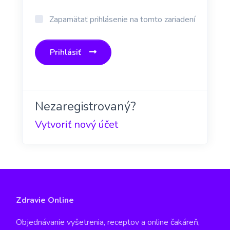
Zapamätať prihlásenie na tomto zariadení
Prihlásiť
Nezaregistrovaný?
Vytvoriť nový účet
Zdravie Online
Objednávanie vyšetrenia, receptov a online čakáreň,