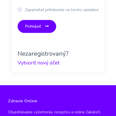
Zapamätať prihlásenie na tomto zariadení
Prihlásiť
Nezaregistrovaný?
Vytvoriť nový účet
Zdravie Online
Objednávanie vyšetrenia, receptov a online čakáreň,