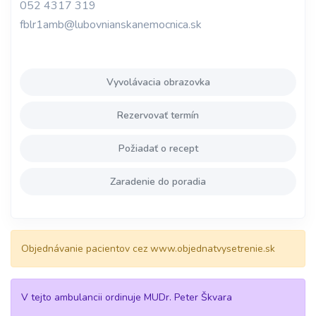
052 4317 319
fblr1amb@lubovnianskanemocnica.sk
Vyvolávacia obrazovka
Rezervovať termín
Požiadať o recept
Zaradenie do poradia
Objednávanie pacientov cez www.objednatvysetrenie.sk
V tejto ambulancii ordinuje MUDr. Peter Škvara