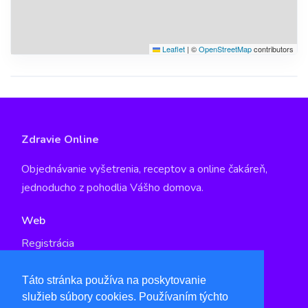
Leaflet
|
©
OpenStreetMap
contributors
Zdravie Online
Objednávanie vyšetrenia, receptov a online čakáreň,
jednoducho z pohodlia Vášho domova.
Web
Registrácia
GDPR
Táto stránka používa na poskytovanie
služieb súbory cookies. Používaním týchto
Kontakt