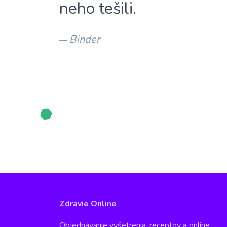
neho tešili.
Binder
—
Zdravie Online
Objednávanie vyšetrenia, receptov a online