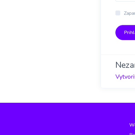
Zapam
Prihl
Neza
Vytvori
W