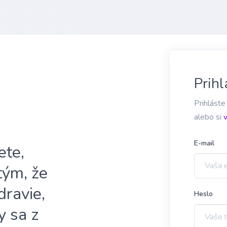
Prihl
Prihláste
alebo si
E-mail
ete,
 tým, že
dravie,
Heslo
y sa z