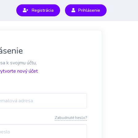
Registrácia
Prihlásenie
ásenie
 sa k svojmu účtu,
vytvorte nový účet
Zabudnuté heslo?