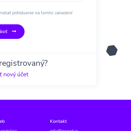
ätať prihlásenie na tomto zariadení
ásiť
registrovaný?
ť nový účet
eb
Kontakt