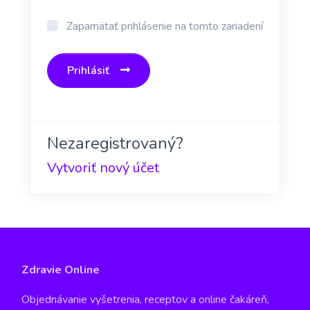
Zapamätať prihlásenie na tomto zariadení
Prihlásiť
Nezaregistrovaný?
Vytvoriť nový účet
Zdravie Online
Objednávanie vyšetrenia, receptov a online čakáreň,