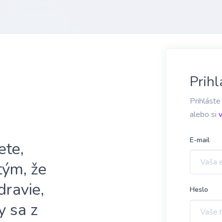
Prihl
Prihláste
alebo si
E-mail
ete,
 tým, že
dravie,
Heslo
y sa z