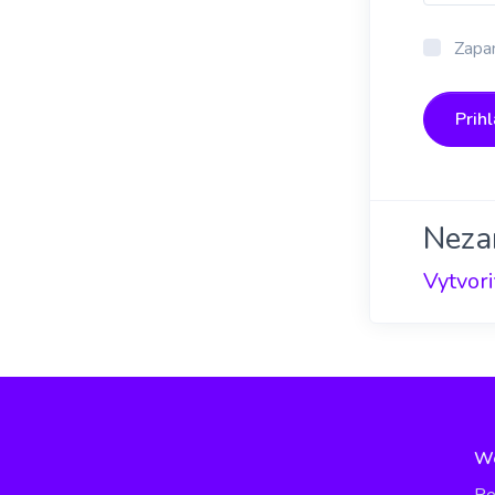
Zapam
Prihl
Neza
Vytvori
W