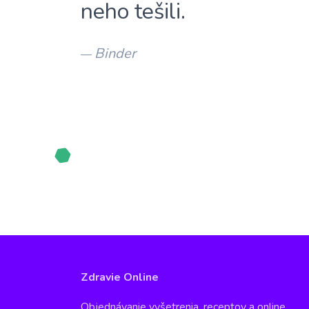
neho tešili.
Binder
—
Zdravie Online
Objednávanie vyšetrenia, receptov a online