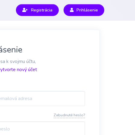
Registrácia
Prihlásenie
ásenie
 sa k svojmu účtu,
vytvorte nový účet
Zabudnuté heslo?