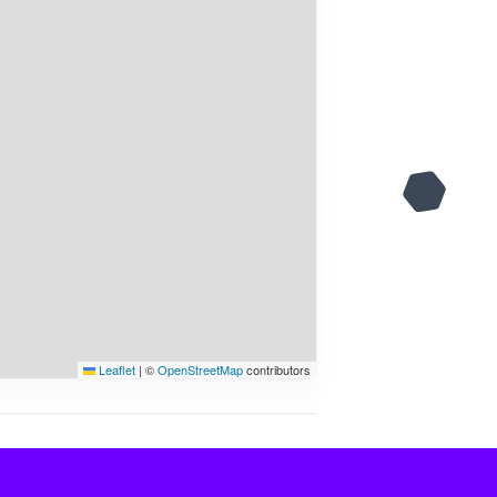
Leaflet
|
©
OpenStreetMap
contributors