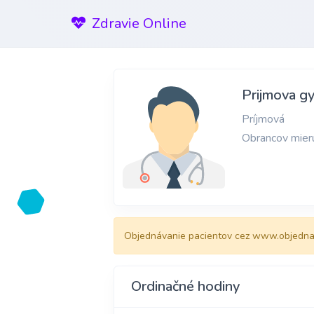
Zdravie Online
Prijmova gy
Príjmová
Obrancov mier
Objednávanie pacientov cez www.objednat
Ordinačné hodiny