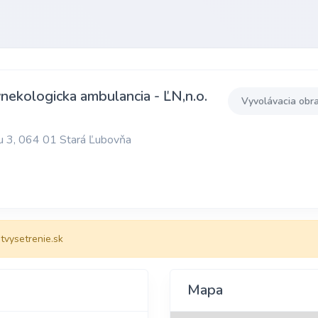
nekologicka ambulancia - ĽN,n.o.
Vyvolávacia obr
u 3, 064 01 Stará Ľubovňa
vysetrenie.sk
Mapa