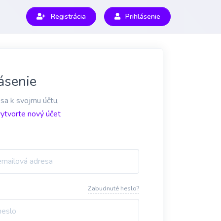
Registrácia
Prihlásenie
ásenie
 sa k svojmu účtu,
vytvorte nový účet
Zabudnuté heslo?