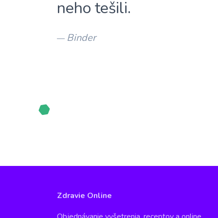
neho tešili.
Binder
—
Zdravie Online
Objednávanie vyšetrenia, receptov a online