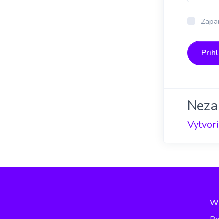
Zapam
Prihl
Neza
Vytvori
W