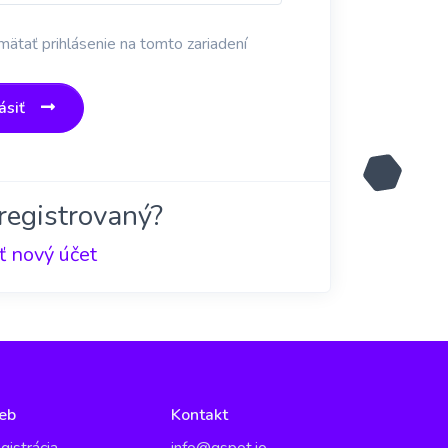
ätať prihlásenie na tomto zariadení
ásiť
registrovaný?
ť nový účet
eb
Kontakt