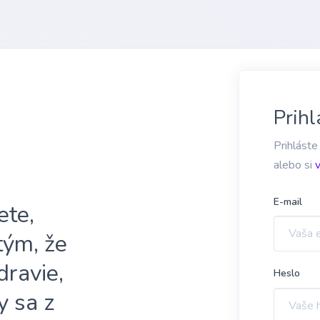
Prihl
Prihláste
alebo si
E-mail
ete,
 tým, že
dravie,
Heslo
y sa z