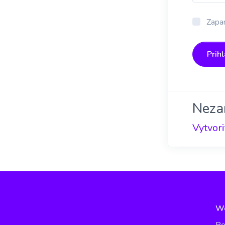
Zapam
Prihl
Neza
Vytvori
W