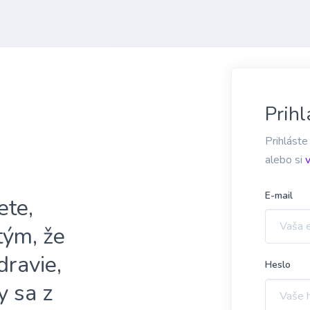
Prihl
Prihláste
alebo si
E-mail
ete,
 tým, že
dravie,
Heslo
y sa z