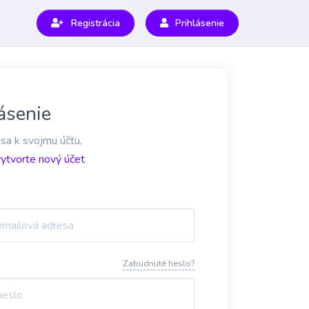
Registrácia
Prihlásenie
ásenie
 sa k svojmu účtu,
vytvorte nový účet
Zabudnuté heslo?