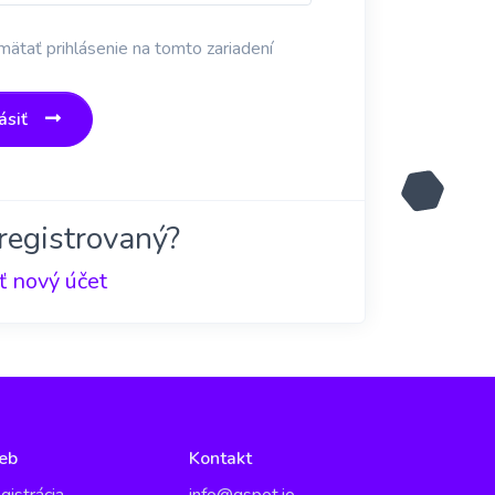
ätať prihlásenie na tomto zariadení
ásiť
registrovaný?
ť nový účet
eb
Kontakt