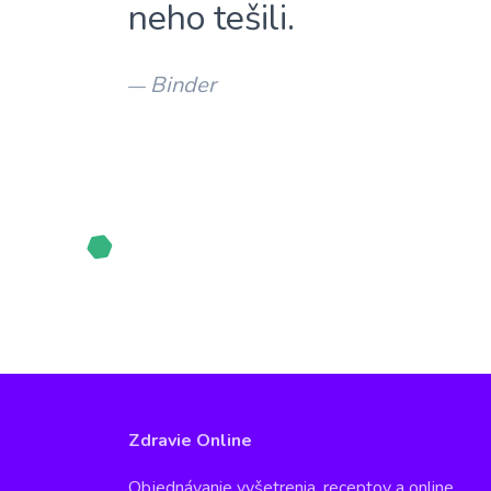
neho tešili.
Binder
—
Zdravie Online
Objednávanie vyšetrenia, receptov a online