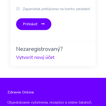
Zapamätať prihlásenie na tomto zariadení
Prihlásiť
Nezaregistrovaný?
Vytvoriť nový účet
Zdravie Online
Objednávanie vyšetrenia, receptov a online čakáreň,