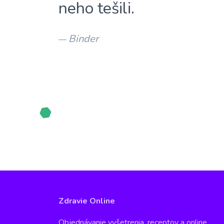
neho tešili.
Binder
—
Zdravie Online
Objednávanie vyšetrenia, receptov a online