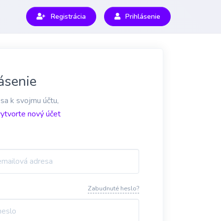
Registrácia
Prihlásenie
ásenie
 sa k svojmu účtu,
vytvorte nový účet
Zabudnuté heslo?