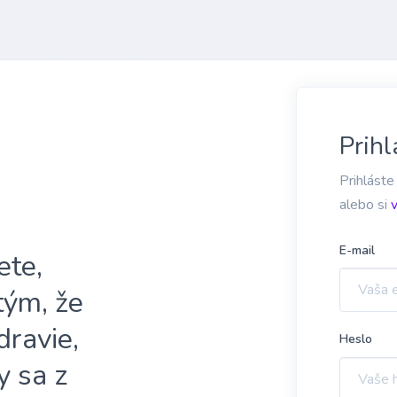
Prihl
Prihláste
alebo si
E-mail
ete,
 tým, že
dravie,
Heslo
y sa z