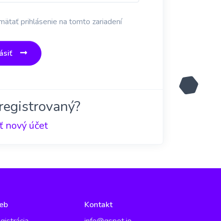
ätať prihlásenie na tomto zariadení
ásiť
registrovaný?
ť nový účet
eb
Kontakt