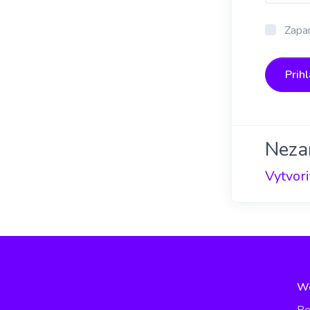
Zapam
Prihl
Neza
Vytvori
W