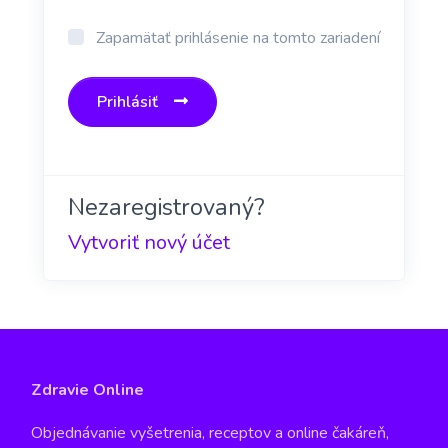
Zapamätať prihlásenie na tomto zariadení
Prihlásiť
Nezaregistrovaný?
Vytvoriť nový účet
Zdravie Online
Objednávanie vyšetrenia, receptov a online čakáreň,