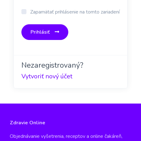
Zapamätať prihlásenie na tomto zariadení
Prihlásiť
Nezaregistrovaný?
Vytvoriť nový účet
Zdravie Online
Objednávanie vyšetrenia, receptov a online čakáreň,