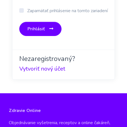
Zapamätať prihlásenie na tomto zariadení
Prihlásiť
Nezaregistrovaný?
Vytvoriť nový účet
Zdravie Online
Objednávanie vyšetrenia, receptov a online čakáreň,