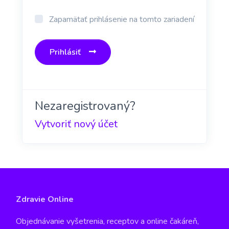
Zapamätať prihlásenie na tomto zariadení
Prihlásiť
Nezaregistrovaný?
Vytvoriť nový účet
Zdravie Online
Objednávanie vyšetrenia, receptov a online čakáreň,