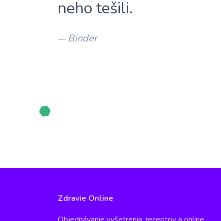
neho tešili.
Binder
—
Zdravie Online
Objednávanie vyšetrenia, receptov a online