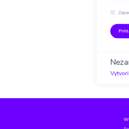
Zapam
Prihl
Neza
Vytvori
W