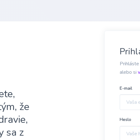
Prihl
Prihláste
alebo si
E-mail
ete,
 tým, že
dravie,
Heslo
y sa z