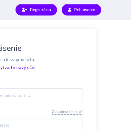
Registrácia
Prihlásenie
ásenie
 sa k svojmu účtu,
vytvorte nový účet
Zabudnuté heslo?