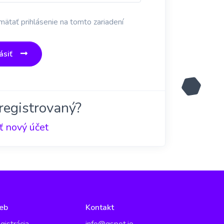
ätať prihlásenie na tomto zariadení
ásiť
registrovaný?
ť nový účet
eb
Kontakt